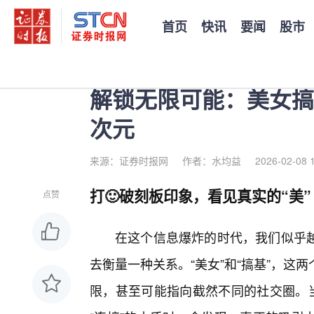
首页
快讯
要闻
股市
您当前的位置：
证券时报
>
公司
>
正文
解锁无限可能：美女搞
次元
来源：证券时报网
作者：水均益
2026-02-08 
打🙂破刻板印象，看见真实的“美”
点赞
在这个信息爆炸的时代，我们似乎
去衡量一种关系。“美女”和“搞基”，
限，甚至可能指向截然不同的社交圈。当