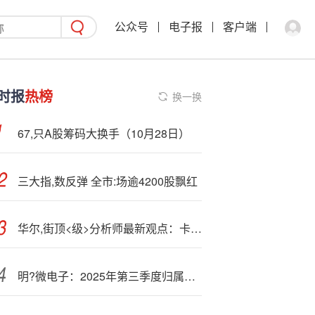
公众号
电子报
客户端
时报
热榜
换一换
67,只A股筹码大换手（10月28日）
三大指,数反弹 全市:场逾4200股飘红
华尔,街顶<级>分析师最新观点：卡特彼勒获上调评级
明?微电子：2025年第三季度归属于上市公司股东的净利润同比增长785.02%