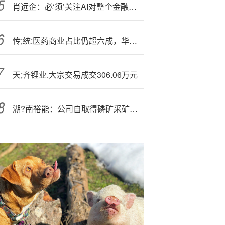
肖远企：必‘须’关注AI对整个金融结构变化的潜在影响
传;统:医药商业占比仍超六成，华东医药转型到哪一步了？
天;齐锂业.大宗交易成交306.06万元
湖?南裕能：公司自取得磷矿采矿许可证以来，有序推进矿山建设，目前整体进展较为顺利